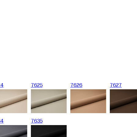
24
7625
7626
7627
34
7635