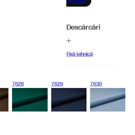
OFERTĂ
Descărcări
Fișă tehnică
7628
7629
7630