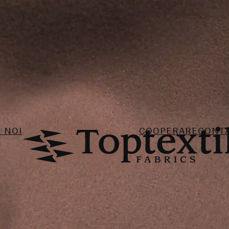
 NOI
COOPERARE
CONT