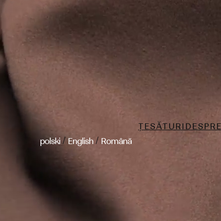
ȚESĂTURI
DESPRE
/
/
polski
English
Română