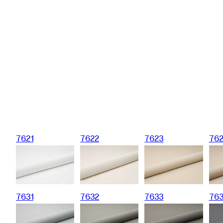
7621
7622
7623
76
7631
7632
7633
76