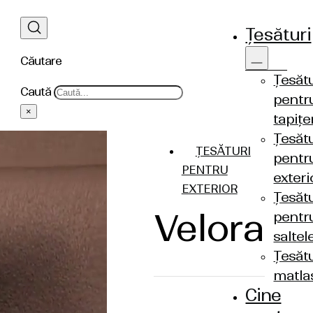
Țesături
Căutare
Țesătu
Caută
pentr
×
tapițe
Țesătu
ȚESĂTURI
pentr
PENTRU
exteri
EXTERIOR
Țesătu
Velora
pentr
saltel
Țesătu
matla
Cine