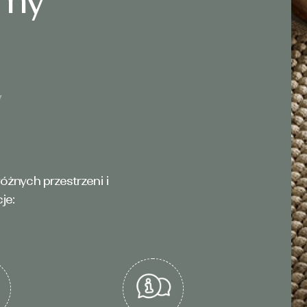
jmy
y
óżnych przestrzeni i
je: