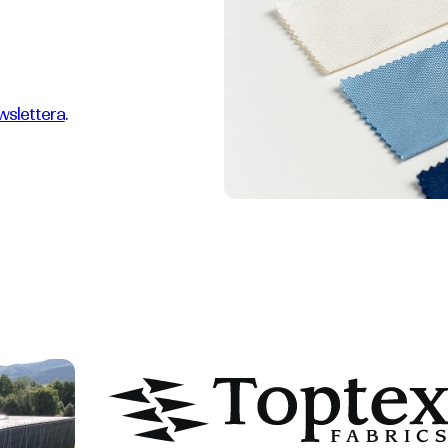
slettera
.