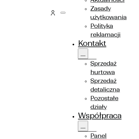
ełny, jednocześnie oferując znacznie
Zasady
, w których liczy się zarówno estetyka,
użytkowania
e ociepla przestrzeń, nadając jej przytulny
Polityka
reklamacji
Kontakt
Sprzedaż
hurtowa
Sprzedaż
detaliczna
Pozostałe
działy
Współpraca
Panel