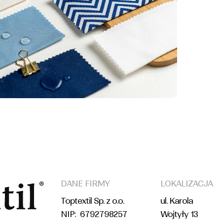
DANE FIRMY
LOKALIZACJA
Toptextil Sp. z o.o.
ul. Karola
NIP: 6792798257
Wojtyły 13