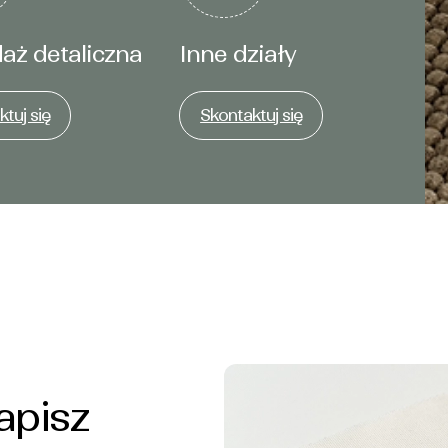
aż detaliczna
Inne działy
tuj się
Skontaktuj się
apisz