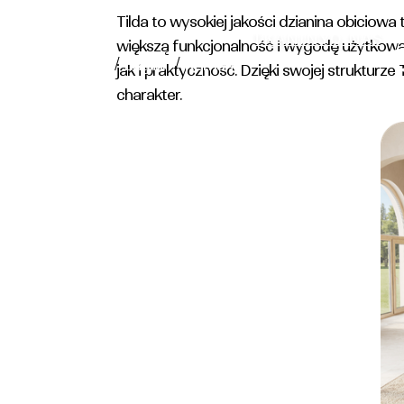
Tilda to wysokiej jakości dzianina obiciowa
TKANINY
O NAS
większą funkcjonalność i wygodę użytkowan
/
/
polski
English
Română
jak i praktyczność. Dzięki swojej strukturze
charakter.