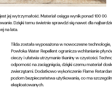
 jest jej wytrzymałość. Materiał osiąga wynik ponad 100 000 
owanie. Dzięki temu świetnie sprawdzi się nawet dla najbardz
j na lata.
Tilda została wyposażona w nowoczesne technologie, kt
Powłoka Water Repellent ogranicza wchłanianie płynów,
cieczy i ułatwia utrzymanie tkaniny w czystości. Tech
odporność na zaciągnięcia, dzięki czemu materiał do
zwierzętami. Dodatkowo wykończenie Flame Retardant
poziom bezpieczeństwa użytkowania, co ma szczególne
eksploatowanych.