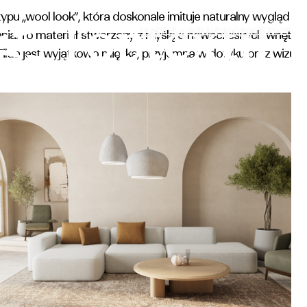
 typu „wool look”, która doskonale imituje naturalny wygląd w
WSPÓŁPRACA
KONTAKT
ia. To materiał stworzony z myślą o nowoczesnych wnętrzach
 Tilda jest wyjątkowo miękka, przyjemna w dotyku oraz wizualni