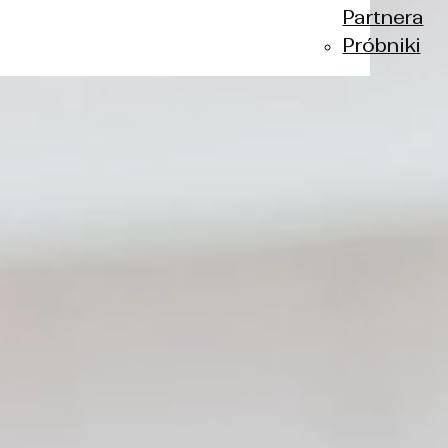
Partnera
Próbniki