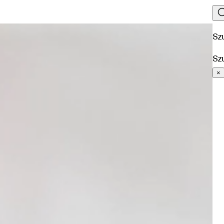
Sz
Sz
×