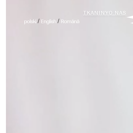
TKANINY
O NAS
/
/
polski
English
Română