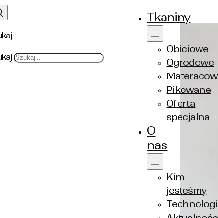
Tkaniny
ukaj
Obiciowe
ukaj
Ogrodowe
Materacow
Pikowane
Oferta
specjalna
O
nas
Kim
jesteśmy
Technologi
Aktualnośc