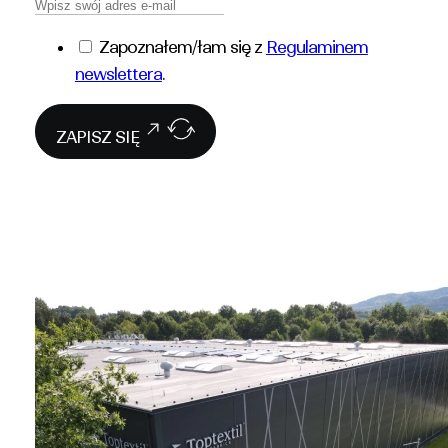
Zapoznałem/łam się z
Regulaminem
newslettera
.
ZAPISZ SIĘ