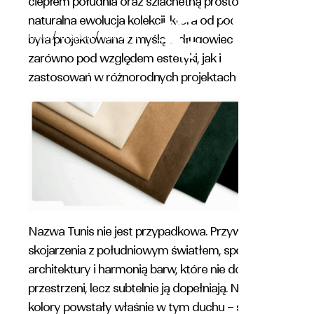
ciepłem południa oraz szlachetną prostotą. To
naturalna ewolucja kolekcji, która od początku
/
/
polski
English
Română
była projektowana z myślą o długowieczności:
zarówno pod względem estetyki, jak i
zastosowań w różnorodnych projektach wnętrz.
Nazwa Tunis nie jest przypadkowa. Przywołuje
skojarzenia z południowym światłem, spokojem
architektury i harmonią barw, które nie dominują
przestrzeni, lecz subtelnie ją dopełniają. Nowe
kolory powstały właśnie w tym duchu – są