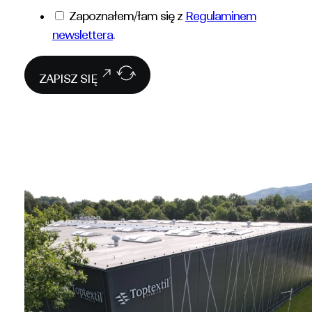
Zapoznałem/łam się z
Regulaminem
newslettera
.
ZAPISZ SIĘ