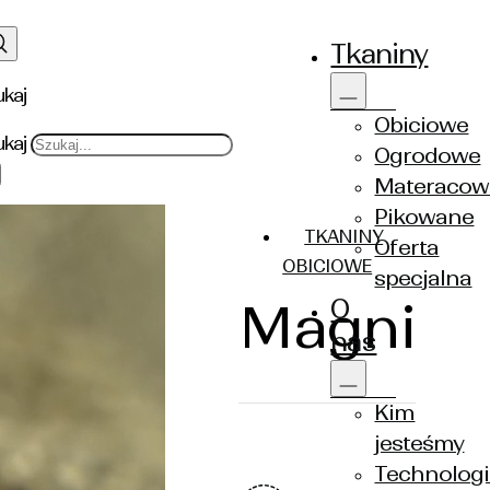
Tkaniny
ukaj
Obiciowe
ukaj
Ogrodowe
Materacow
Pikowane
TKANINY
Oferta
OBICIOWE
specjalna
O
Magni
nas
Kim
jesteśmy
Technologi