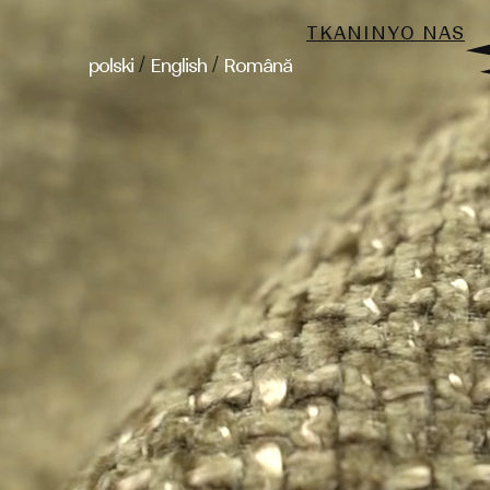
TKANINY
O NAS
/
/
polski
English
Română