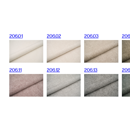
206.01
206.02
206.03
206
206.11
206.12
206.13
206