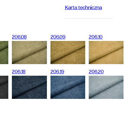
Karta techniczna
206.08
206.09
206.10
206.18
206.19
206.20