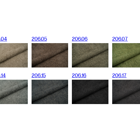
.04
206.05
206.06
206.07
.14
206.15
206.16
206.17