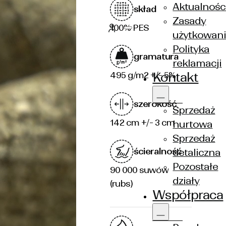
Aktualnośc
skład
Zasady
100% PES
użytkowan
Polityka
gramatura
reklamacji
495 g/m2 +/- 5%
Kontakt
szerokość
Sprzedaż
142 cm +/- 3 cm
hurtowa
Sprzedaż
ścieralność
detaliczna
Pozostałe
90 000 suwów
działy
(rubs)
Współpraca