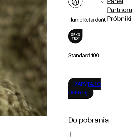
Panel
Partnera
Próbniki
Flame
Retardant
Standard
100
ZAPYTAJ O
OFERTĘ
Do pobrania