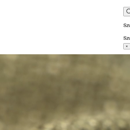
Sz
Sz
×